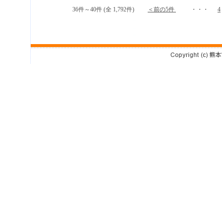
36件～40件 (全 1,792件)
＜前の5件
・・・
4