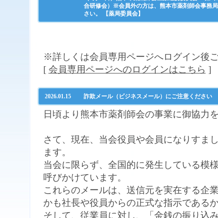
合研修会）※会員外の方は、熊本市薬剤師会事務局（ＴＥ
さい。 【薬局委員会】
※詳しくは会員専用ページへログイン後
[
会員専用ページへのログインはこちら
]
2026.01.15
詐欺メール（ビジネスメール）にご注意ください
日頃より熊本市薬剤師会の事業に御協力
さて、現在、当会役員や会員になりすま
ます。
当会に限らず、全国的に発生している模
呼びかけています。
これらのメールは、送信元を実在する企
かも社長や役員からの正式な指示である
そして、従業員に対し、「金銭の振り込み」