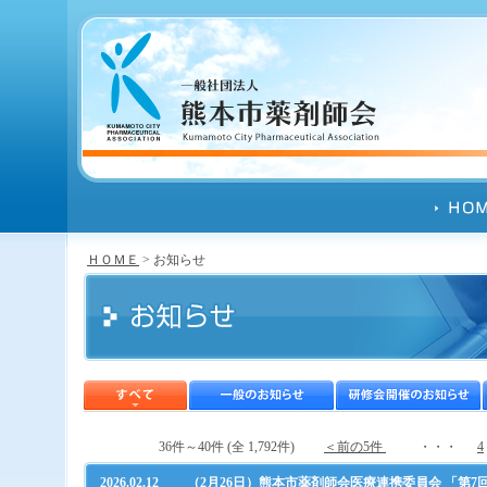
ＨＯＭＥ
> お知らせ
36件～40件 (全 1,792件)
＜前の5件
・・・
4
2026.02.12
（2月26日）熊本市薬剤師会医療連携委員会 「第