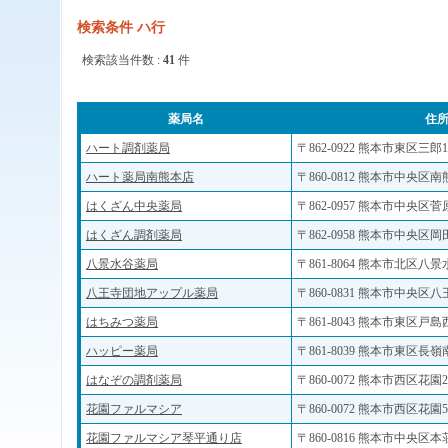
検索条件 ハ行
検索該当件数 :
41
件
薬局名
住
ハート調剤薬局
〒862-0922 熊本市東区三郎1-
ハート薬局南熊本店
〒860-0812 熊本市中央区南熊
はくざん中央薬局
〒862-0957 熊本市中央区菅
はくざん調剤薬局
〒862-0958 熊本市中央区岡田
八景水谷薬局
〒861-8064 熊本市北区八景水
八王寺団地アップル薬局
〒860-0831 熊本市中央区八王
はちみつ薬局
〒861-8043 熊本市東区戸島西
ハッピー薬局
〒861-8039 熊本市東区長嶺南
はなぞの調剤薬局
〒860-0072 熊本市西区花園2-
花園ファルマシア
〒860-0072 熊本市西区花園5-
花園ファルマシア琴平通り店
〒860-0816 熊本市中央区本荘