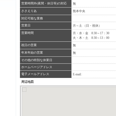
営業時間外(夜間・休日等)の対応
無
ささえりあ
熊本中央
対応可能な業務
営業日
月～土 （日・祝休）
営業時間
月・水・金 8:30～17：30
火・木・土 8:30～13：00
祝日の営業
無
年末年始の営業
無
その他の特別な休業日
ホームページアドレス
電子メールアドレス
E-mail:
周辺地図