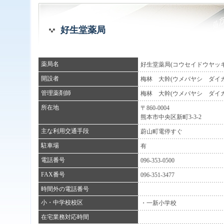
好生堂薬局
薬局名
好生堂薬局(コウセイドウヤッキ
開設者
梅林 大幹(ウメバヤシ ダイカ
管理薬剤師
梅林 大幹(ウメバヤシ ダイカ
所在地
〒860-0004
熊本市中央区新町3-3-2
主な利用交通手段
蔚山町電停すぐ
駐車場
有
電話番号
096-353-0500
FAX番号
096-351-3477
時間外の電話番号
小・中学校校区
・一新小学校
在宅業務対応時間