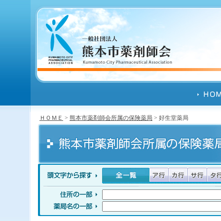
ＨＯＭＥ
>
熊本市薬剤師会所属の保険薬局
> 好生堂薬局