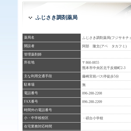
ふじさき調剤薬局
薬局名
ふじさき調剤薬局(フジサキチ
開設者
阿部 隆文(アベ タカフミ)
管理薬剤師
所在地
〒860-0855
熊本市中央区北千反畑町2-3
主な利用交通手段
藤崎宮前バス停徒歩5分
駐車場
無
電話番号
096-288-2208
FAX番号
096-288-2209
時間外の電話番号
小・中学校校区
・碩台小学校
在宅業務対応時間