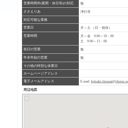
営業時間外(夜間・休日等)の対応
無
ささえりあ
浄行寺
対応可能な業務
営業日
月～土 （日・祝休）
営業時間
月～金 9:00～18：00
土 9:00～13：00
祝日の営業
無
年末年始の営業
無
その他の特別な休業日
ホームページアドレス
電子メールアドレス
E-mail:
fujisaki-chouzai@chorus.oc
周辺地図