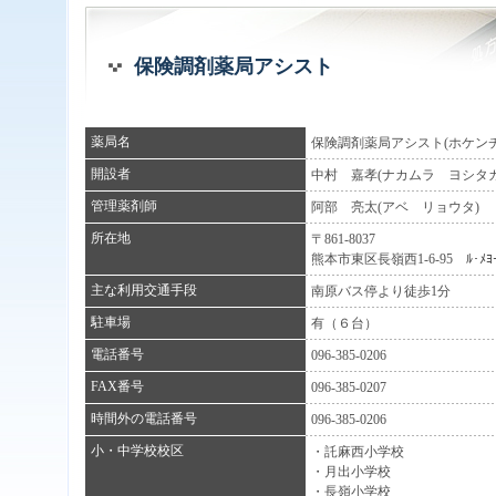
保険調剤薬局アシスト
薬局名
保険調剤薬局アシスト(ホケン
開設者
中村 嘉孝(ナカムラ ヨシタカ
管理薬剤師
阿部 亮太(アベ リョウタ)
所在地
〒861-8037
熊本市東区長嶺西1-6-95 ﾙ･ﾒﾖ
主な利用交通手段
南原バス停より徒歩1分
駐車場
有（６台）
電話番号
096-385-0206
FAX番号
096-385-0207
時間外の電話番号
096-385-0206
小・中学校校区
・託麻西小学校
・月出小学校
・長嶺小学校