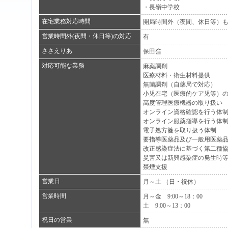
・長嶺中学校
在宅業務対応時間
開局時間外（夜間、休日等）
営業時間外(夜間・休日等)の対応
有
ささえりあ
保田窪
対応可能な業務
麻薬調剤
医療材料・衛生材料提供
無菌調剤（自薬局で対応）
小児在宅（医療的ケア児等）
高度管理医療機器の取り扱い
オンライン資格確認を行う体
オンライン服薬指導を行う体
電子処方箋を取り扱う体制
要指導医薬品及び一般用医薬
改正感染症法に基づく第二種
災害又は新興感染症の発生時
禁煙支援
営業日
月～土 （日・祝休）
営業時間
月～金 9:00～18：00
土 9:00～13：00
祝日の営業
無