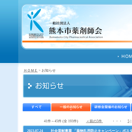
ＨＯＭＥ
> お知らせ
41件～45件 (全 193件)
＜前の5件
・・・
5
|
2023.07.24
社会貢献事業 「薬物乱用防止キャンペーン」ポス