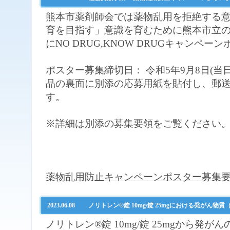
熊本市薬剤師会では薬物乱用を拒絶する
育を目指す」意識を育むために熊本市立
にNO DRUG,KNOW DRUGキャンペ
ポスター募集締切日： 令和5年9月8日(当
品の裏面に別添の応募用紙を貼付し、郵
す。
※詳細は別添の募集要領をご覧ください
薬物乱用防止キャンペーンポスター募集
2023.06.08
ノリトレン®錠 10mg/錠 25mgにおける発がん
ノリトレン®錠 10mg/錠 25mgから発