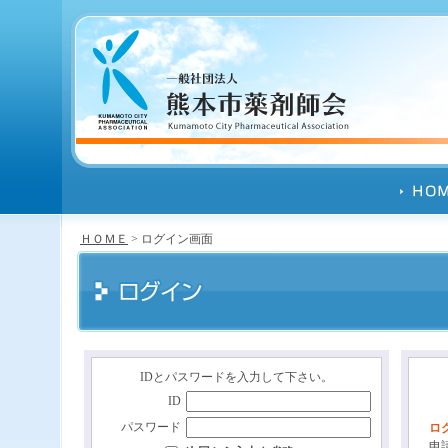
ＨＯＭＥ
> ログイン画面
IDとパスワードを入力して下さい。
ID
パスワード
ロ
申