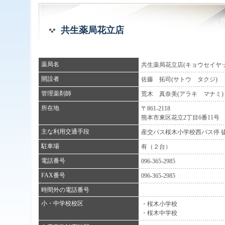
共生薬局花立店
薬局名
共生薬局花立店(キョウセイヤ
開設者
佐藤 拓司(サトウ タクジ)
管理薬剤師
荒木 真奈美(アラキ マナミ)
所在地
〒861-2118
熊本市東区花立2丁目6番11号
主な利用交通手段
産交バス桜木小学校西バス停 
駐車場
有（２台）
電話番号
096-365-2985
FAX番号
096-365-2985
時間外の電話番号
小・中学校校区
・桜木小学校
・桜木中学校