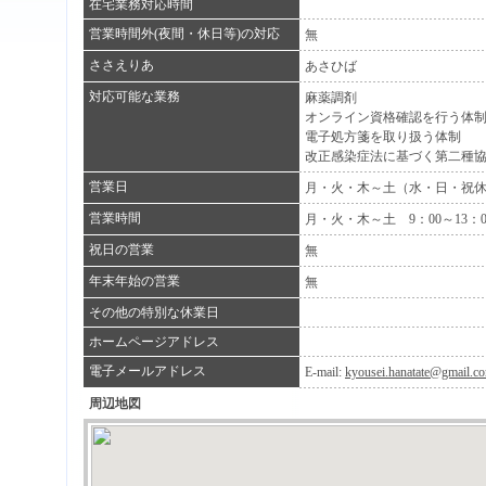
在宅業務対応時間
営業時間外(夜間・休日等)の対応
無
ささえりあ
あさひば
対応可能な業務
麻薬調剤
オンライン資格確認を行う体
電子処方箋を取り扱う体制
改正感染症法に基づく第二種
営業日
月・火・木～土（水・日・祝
営業時間
月・火・木～土 9：00～13：0
祝日の営業
無
年末年始の営業
無
その他の特別な休業日
ホームページアドレス
電子メールアドレス
E-mail:
kyousei.hanatate@gmail.c
周辺地図