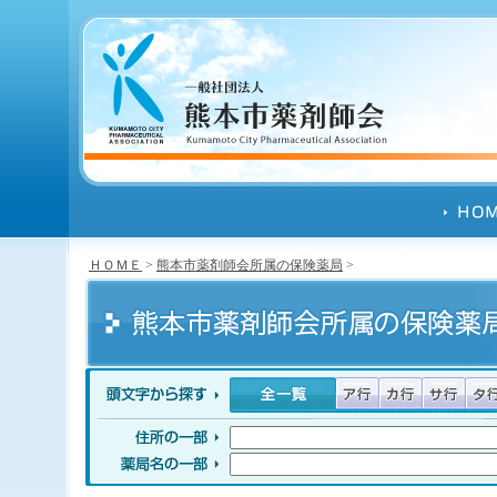
ＨＯＭＥ
>
熊本市薬剤師会所属の保険薬局
>