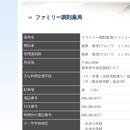
ファミリー調剤薬局
薬局名
ファミリー調剤薬局(ファミリ
開設者
植原 俊夫(ウエハラ トシオ)
管理薬剤師
植原 俊夫(ウエハラ トシオ)
所在地
〒862-0949
熊本市中央区国府1-11-7
主な利用交通手段
バス・市電（水前寺駅通り）徒
ＪＲ（新水前寺駅）徒歩3分
駐車場
有 （1台）
電話番号
096-366-8175
FAX番号
096-366-8185
時間外の電話番号
096-366-8175
小・中学校校区
・出水小学校
・出水中学校