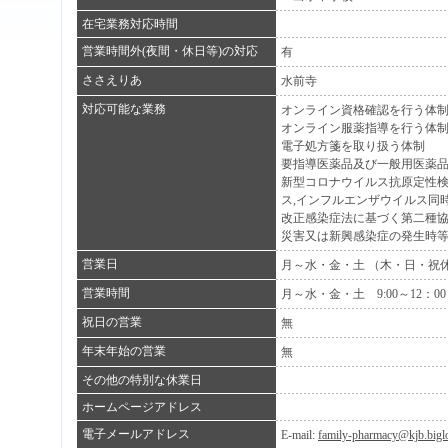
在宅業務対応時間
営業時間外(夜間・休日等)の対応
有
ささえりあ
水前寺
対応可能な業務
オンライン資格確認を行う体
オンライン服薬指導を行う体
電子処方箋を取り扱う体制
要指導医薬品及び一般用医薬
新型コロナウイルス抗原定性
ス,インフルエンザウイルス同
改正感染症法に基づく第二種
災害又は新興感染症の発生時
営業日
月～水・金・土 （木・日・祝
営業時間
月～水・金・土 9:00～12：00 
祝日の営業
無
年末年始の営業
無
その他の特別な休業日
ホームページアドレス
電子メールアドレス
E-mail:
family-pharmacy@kjb.biglo