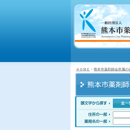
ＨＯＭＥ
>
熊本市薬剤師会所属の