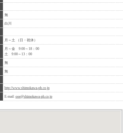
無
白川
月～土 （日・祝休）
月～金 9:00～18：00
土 9:00～13：00
無
無
http://www.shimokawa-ph.co.jp
E-mail:
ooe@shimokawa-ph.co.jp