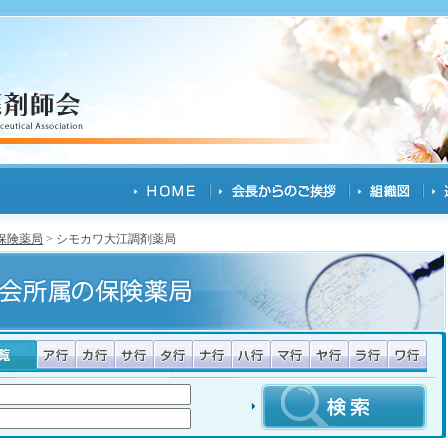
保険薬局
> シモカワ大江調剤薬局