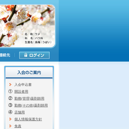
入会申込書
①
開設者用
②
勤務(管理)薬剤師用
③
勤務(その他)薬剤師用
④
店舗用
個人情報保護方針
免責